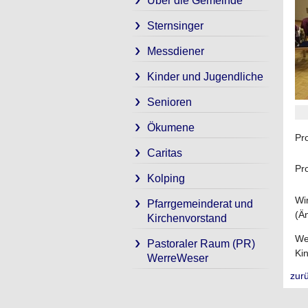
Über die Gemeinde
Sternsinger
Messdiener
Kinder und Jugendliche
Senioren
Ökumene
Pr
Caritas
Pr
Kolping
Wi
Pfarrgemeinderat und
(Ä
Kirchenvorstand
Wei
Pastoraler Raum (PR)
Ki
WerreWeser
zur